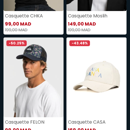
Casquette CHKA
Casquette Moslih
99,00 MAD
149,00 MAD
199,00 MAD
199,00 MAD
-50.25%
-43.48%
Casquette FELON
Casquette CASA