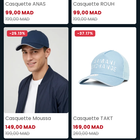
Casquette ANAS
Casquette ROUH
99,00 MAD
99,00 MAD
199,00 MAD
199,00 MAD
-25.13%
-37.17%
Casquette Moussa
Casquette TAKT
149,00 MAD
169,00 MAD
199,00 MAD
269,00 MAD