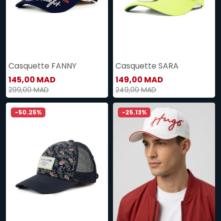
Casquette FANNY
Casquette SARA
145,00 MAD
149,00 MAD
299,00 MAD
249,00 MAD
-50.25%
-25.13%