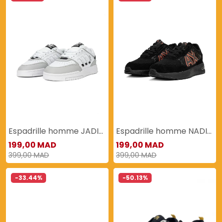
Espadrille homme JADINE
Espadrille homme NADIM
199,00 MAD
199,00 MAD
399,00 MAD
399,00 MAD
-33.44%
-50.13%