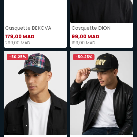
Casquette BEKOVA
Casquette DION
179,00 MAD
99,00 MAD
299,00 MAD
199,00 MAD
-50.25%
-50.25%