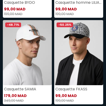
Casquette BYDO
Casquette homme LILIANE
99,00 MAD
99,00 MAD
199,00 MAD
199,00 MAD
-48.71%
-50.25%
Casquette SAMIA
Casquette FKASS
179,00 MAD
99,00 MAD
349,00 MAD
199,00 MAD