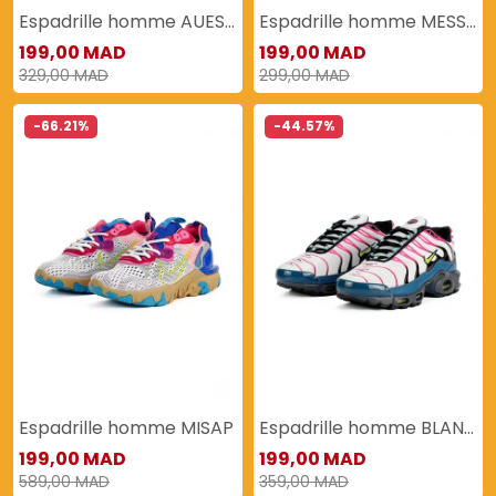
Espadrille homme AUESTION
Espadrille homme MESSOUL
199,00 MAD
199,00 MAD
329,00 MAD
299,00 MAD
-66.21%
-44.57%
Espadrille homme MISAP
Espadrille homme BLANTINO
199,00 MAD
199,00 MAD
589,00 MAD
359,00 MAD