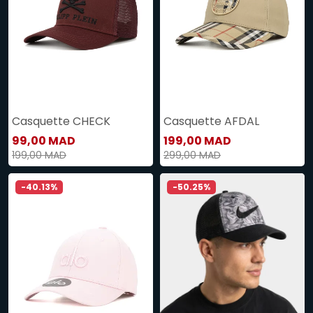
Casquette CHECK
Casquette AFDAL
99,00 MAD
199,00 MAD
199,00 MAD
299,00 MAD
-40.13%
-50.25%