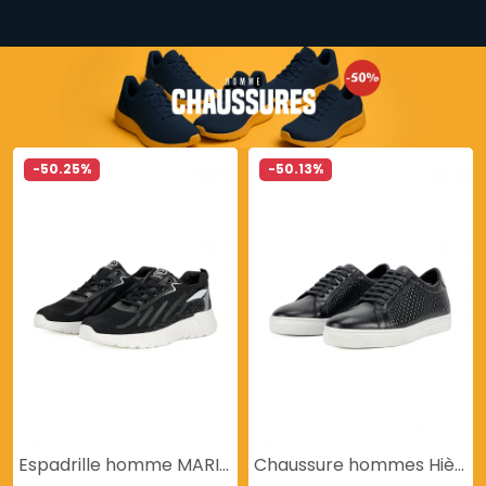
-50.25%
-50.13%
Espadrille homme MARIO
Chaussure hommes Hièble