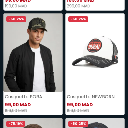
99,00 MAD
169,00 MAD
199,00 MAD
299,00 MAD
-50.25%
-50.25%
Casquette BORA
Casquette NEWBORN
99,00 MAD
99,00 MAD
199,00 MAD
199,00 MAD
-75.19%
-50.25%