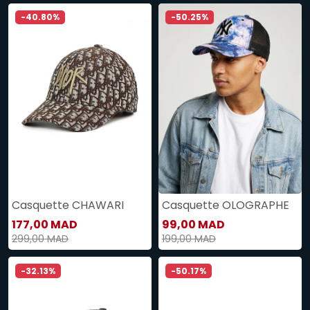
-40.80%
-50.25%
Casquette CHAWARI
Casquette OLOGRAPHE
177,00 MAD
99,00 MAD
299,00 MAD
199,00 MAD
-32.13%
-50.17%