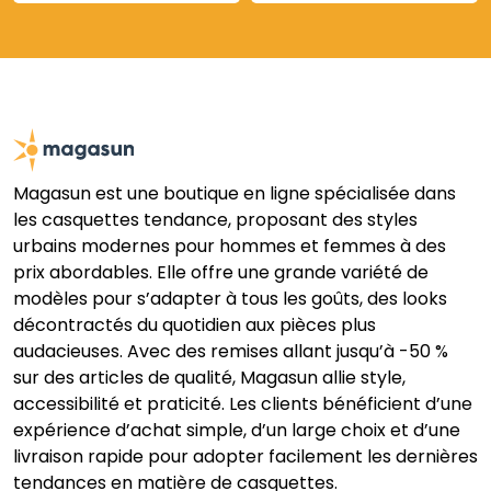
Magasun est une boutique en ligne spécialisée dans
les casquettes tendance, proposant des styles
urbains modernes pour hommes et femmes à des
prix abordables. Elle offre une grande variété de
modèles pour s’adapter à tous les goûts, des looks
décontractés du quotidien aux pièces plus
audacieuses. Avec des remises allant jusqu’à -50 %
sur des articles de qualité, Magasun allie style,
accessibilité et praticité. Les clients bénéficient d’une
expérience d’achat simple, d’un large choix et d’une
livraison rapide pour adopter facilement les dernières
tendances en matière de casquettes.