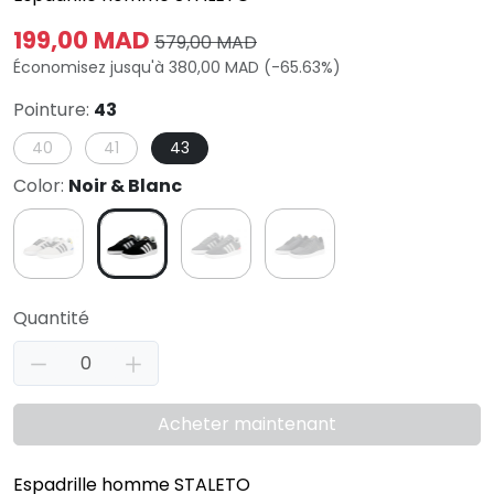
199,00 MAD
579,00 MAD
Économisez jusqu'à 380,00 MAD (-65.63%)
Pointure:
43
40
41
43
Color:
Noir & Blanc
Quantité
Acheter maintenant
Espadrille homme STALETO