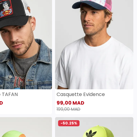
e TAFAN
Casquette Evidence
D
99,00 MAD
199,00 MAD
-50.25%