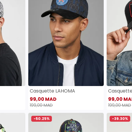
Casquette LAHOMA
Casquett
99,00 MAD
99,00 MA
199,00 MAD
199,00 MAD
-50.25%
-39.30%