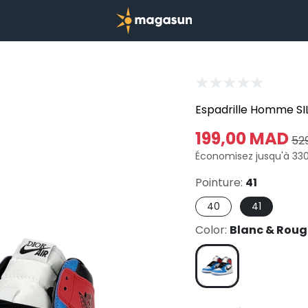
Espadrille Homme SI
199,00 MAD
52
Économisez jusqu'à 33
Pointure:
41
40
41
Color:
Blanc & Roug