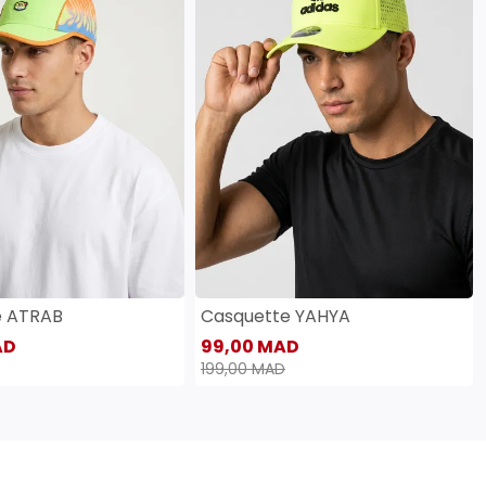
e ATRAB
Casquette YAHYA
AD
99,00 MAD
199,00 MAD