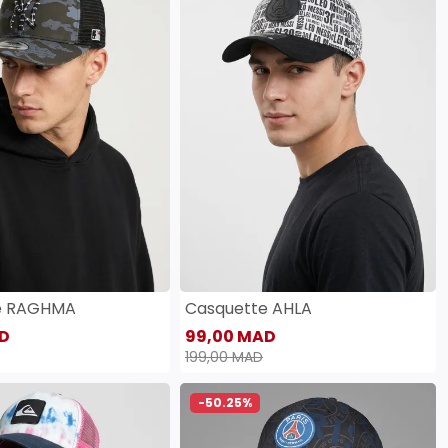
e RAGHMA
Casquette AHLA
D
99,00 MAD
199,00 MAD
-50.25%