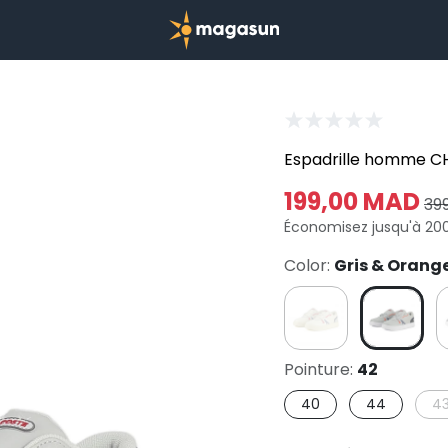
Espadrille homme C
199,00 MAD
39
Économisez jusqu'à 20
Color:
Gris & Orang
Pointure:
42
40
44
4