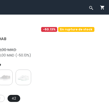
-50.13%
En rupture de stock
HAB
9,00 MAD
0,00 MAD (-50.13%)
e
3
42