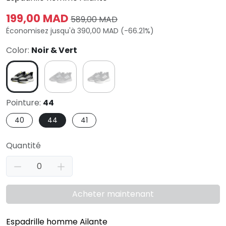
199,00 MAD
589,00 MAD
Économisez jusqu'à 390,00 MAD (-66.21%)
Color:
Noir & Vert
Pointure:
44
40
44
41
Quantité
Acheter maintenant
Espadrille homme Ailante