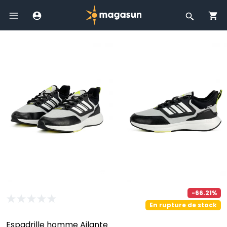
-66.21%
En rupture de stock
Espadrille homme Ailante