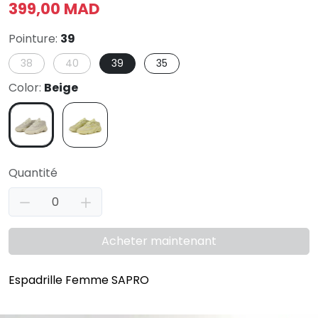
399,00 MAD
Pointure:
39
38
40
39
35
Color:
Beige
Quantité
Acheter maintenant
Espadrille Femme SAPRO