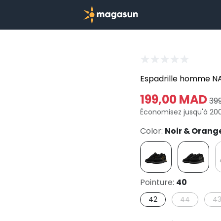
Espadrille homme N
199,00 MAD
39
Économisez jusqu'à 20
Color:
Noir & Orang
Pointure:
40
42
44
4