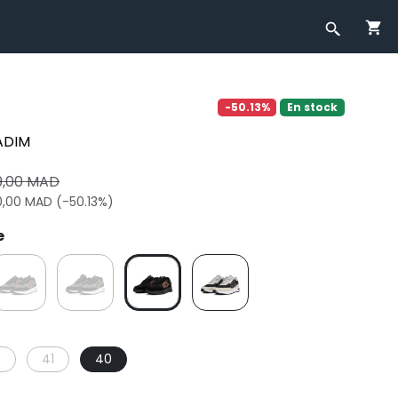
-50.13%
En stock
ADIM
9,00 MAD
0,00 MAD (-50.13%)
e
3
41
40