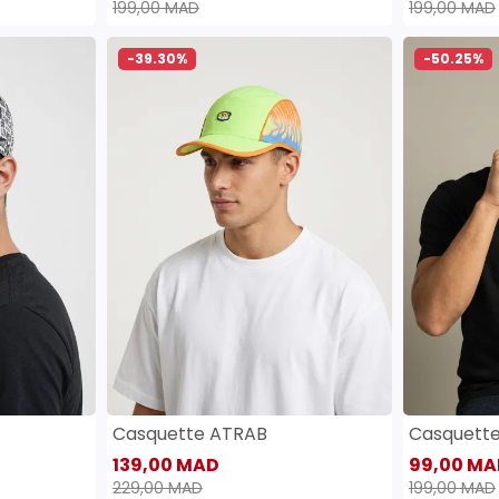
199,00 MAD
199,00 MAD
-39.30%
-50.25%
Casquette ATRAB
Casquett
139,00 MAD
99,00 MA
229,00 MAD
199,00 MAD