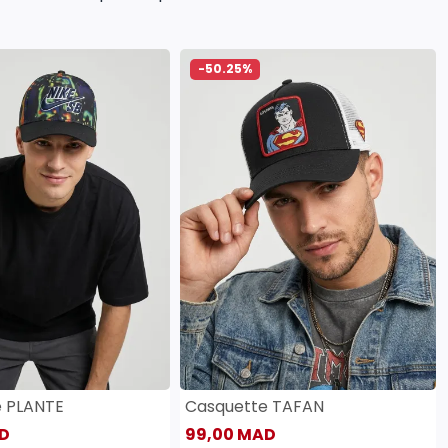
-50.25%
e PLANTE
Casquette TAFAN
D
99,00 MAD