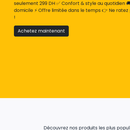
seulement 299 DH ✅ Confort & style au quotidien 🚚 
domicile ⚡ Offre limitée dans le temps 👉 Ne ratez
!
Achetez maintenant
Découvrez nos produits les plus populai