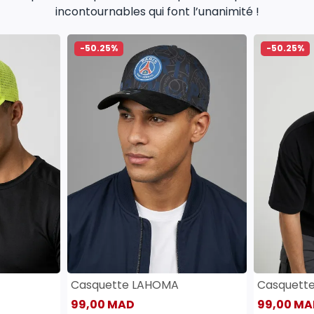
incontournables qui font l’unanimité !
-50.25%
-50.25%
Casquette LAHOMA
Casquett
99,00 MAD
99,00 MA