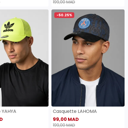
D
199,00 MAD
-50.25%
e YAHYA
Casquette LAHOMA
D
99,00 MAD
199,00 MAD