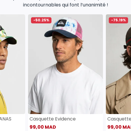
incontournables qui font l’unanimité !
-50.25%
-75.19%
SANAS
Casquette Evidence
Casquett
99,00 MAD
99,00 MA