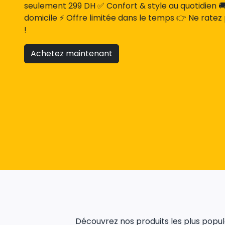
seulement 299 DH ✅ Confort & style au quotidien 🚚 
domicile ⚡ Offre limitée dans le temps 👉 Ne ratez
!
Achetez maintenant
Découvrez nos produits les plus populai