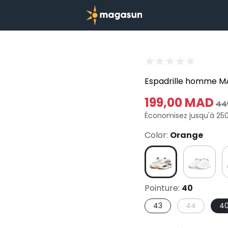
Espadrille homme M
199,00 MAD
44
Économisez jusqu'à 25
Color:
Orange
Pointure:
40
43
44
4