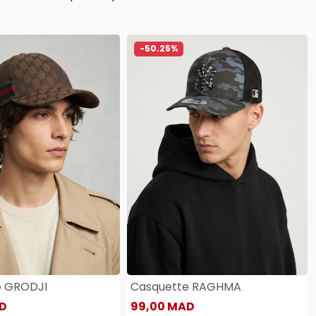
-50.25%
e GRODJI
Casquette RAGHMA
D
99,00 MAD