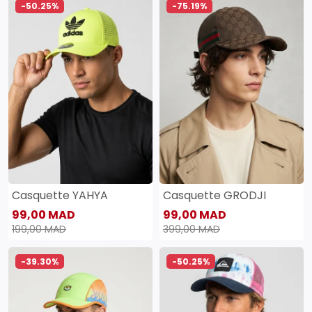
-50.25%
-75.19%
Casquette YAHYA
Casquette GRODJI
99,00 MAD
99,00 MAD
199,00 MAD
399,00 MAD
-39.30%
-50.25%