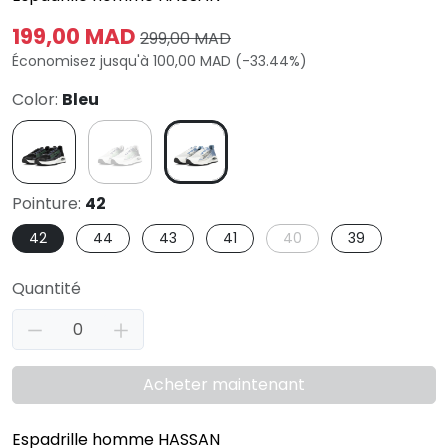
199,00 MAD
299,00 MAD
Économisez jusqu'à 100,00 MAD (-33.44%)
Color:
Bleu
Pointure:
42
42
44
43
41
40
39
Quantité
Acheter maintenant
Espadrille homme HASSAN