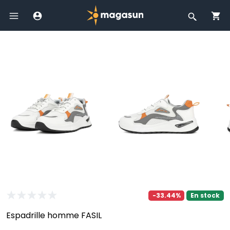
-33.44%
En stock
Espadrille homme FASIL