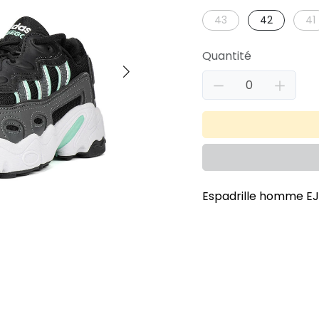
43
42
41
Quantité
Espadrille homme EJ