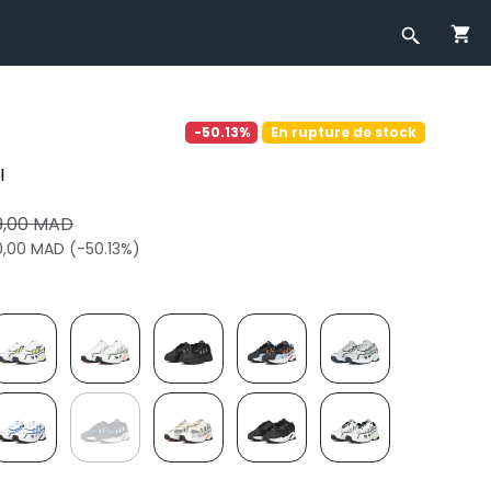
-50.13%
En rupture de stock
I
9,00 MAD
0,00 MAD (-50.13%)