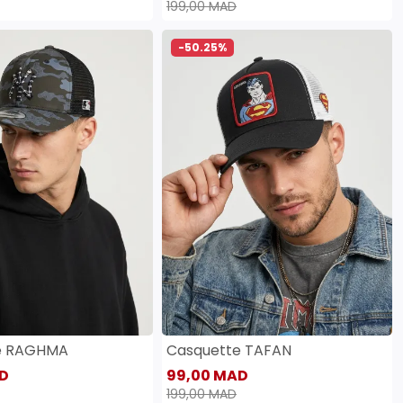
199,00 MAD
-50.25%
e RAGHMA
Casquette TAFAN
D
99,00 MAD
199,00 MAD