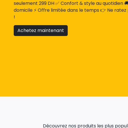
seulement 299 DH ✅ Confort & style au quotidien 🚚 
domicile ⚡ Offre limitée dans le temps 👉 Ne ratez
!
Achetez maintenant
Découvrez nos produits les plus populai