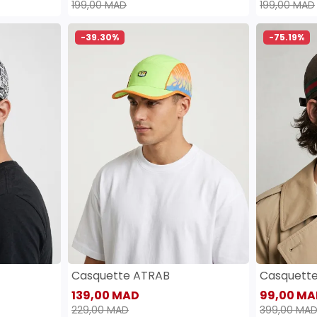
199,00 MAD
199,00 MAD
-39.30%
-75.19%
Casquette ATRAB
Casquett
139,00 MAD
99,00 MA
229,00 MAD
399,00 MA