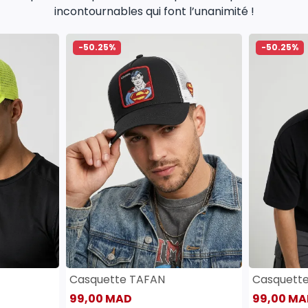
incontournables qui font l’unanimité !
-50.25%
-50.25%
Casquette TAFAN
Casquett
99,00 MAD
99,00 MA