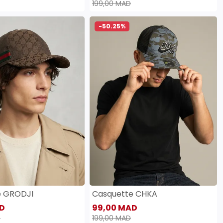
199,00 MAD
-50.25%
e GRODJI
Casquette CHKA
D
99,00 MAD
D
199,00 MAD