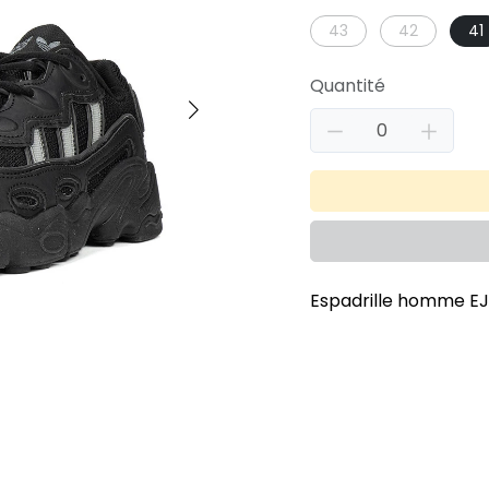
43
42
41
Quantité
Espadrille homme EJ