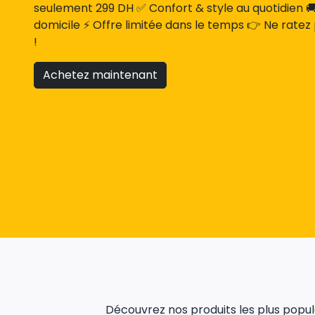
seulement 299 DH ✅ Confort & style au quotidien 🚚 
domicile ⚡ Offre limitée dans le temps 👉 Ne ratez
!
Achetez maintenant
Découvrez nos produits les plus populai