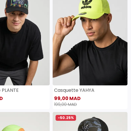
e PLANTE
Casquette YAHYA
D
99,00 MAD
199,00 MAD
-50.25%