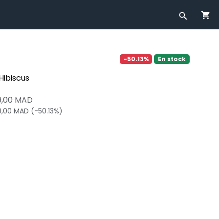
-50.13%
En stock
ibiscus
9,00 MAD
0,00 MAD (-50.13%)