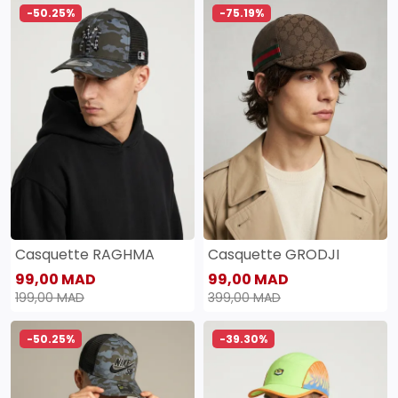
-50.25%
-75.19%
Casquette RAGHMA
Casquette GRODJI
99,00 MAD
99,00 MAD
199,00 MAD
399,00 MAD
-50.25%
-39.30%